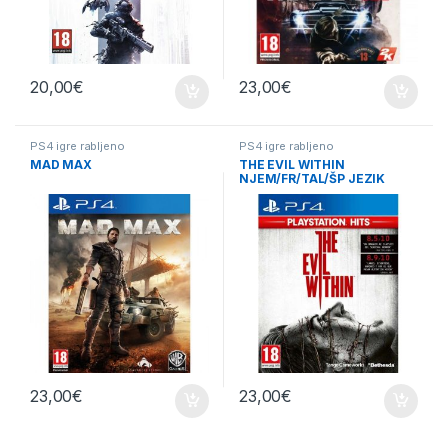
20,00
€
23,00
€
PS4 igre rabljeno
PS4 igre rabljeno
MAD MAX
THE EVIL WITHIN
NJEM/FR/TAL/ŠP JEZIK
23,00
€
23,00
€