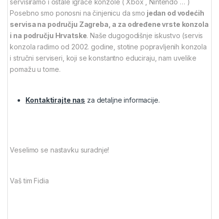
servisiramo i ostale igraće konzole ( Xbox , Nintendo … )
Posebno smo ponosni na činjenicu da smo
jedan od vodećih
servisa na području Zagreba, a za određene vrste konzola
i na području Hrvatske
. Naše dugogodišnje iskustvo (servis
konzola radimo od 2002. godine, stotine popravljenih konzola
i stručni serviseri, koji se konstantno educiraju, nam uvelike
pomažu u tome.
Kontaktirajte nas
za detaljne informacije.
Veselimo se nastavku suradnje!
Vaš tim Fidia