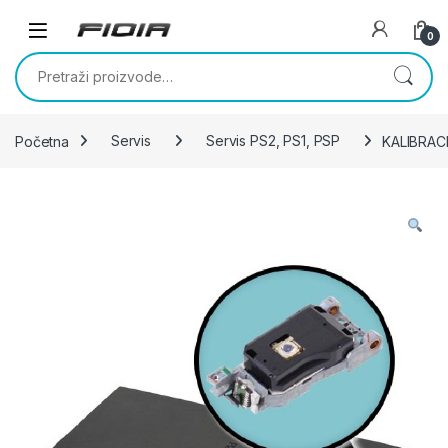
Skip to navigation
Skip to content
0
Pretraži:
Početna
Servis
Servis PS2, PS1, PSP
KALIBRAC