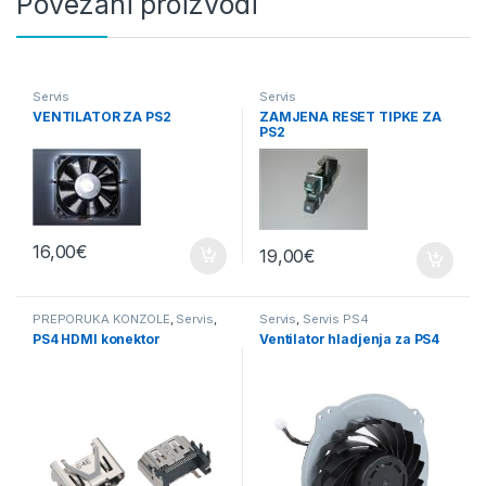
Povezani proizvodi
Servis
Servis
VENTILATOR ZA PS2
ZAMJENA RESET TIPKE ZA
PS2
16,00
€
19,00
€
PREPORUKA KONZOLE
,
Servis
,
Servis
,
Servis PS4
Servis PS4
PS4 HDMI konektor
Ventilator hladjenja za PS4