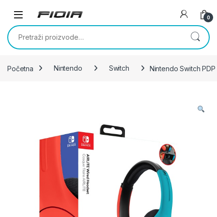
Skip to navigation
Skip to content
0
Pretraži:
Početna
Nintendo
Switch
Nintendo Switch PDP 