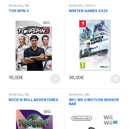
Nintendo
,
Wii
Nintendo
,
Switch
TOP SPIN 3
WINTER GAMES 2023
16,00
€
36,00
€
Nintendo
,
Wii
Nintendo
,
Wii
ROCK`N ROLL ADVENTURES
WII / WII U MOTION SENSOR
BAR