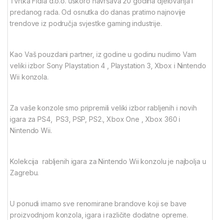
Tvrtka Fidia d.o.o. uskoro navršava 20 godina djelovanja i
predanog rada. Od osnutka do danas pratimo najnovije
trendove iz područja svjestke gaming industrije.
Kao Vaš pouzdani partner, iz godine u godinu nudimo Vam
veliki izbor Sony Playstation 4 , Playstation 3, Xbox i Nintendo
Wii konzola.
Za vaše konzole smo pripremili veliki izbor rabljenih i novih
igara za PS4, PS3, PSP, PS2., Xbox One , Xbox 360 i
Nintendo Wii.
Kolekcija rabljenih igara za Nintendo Wii konzolu je najbolja u
Zagrebu.
U ponudi imamo sve renomirane brandove koji se bave
proizvodnjom konzola, igara i različite dodatne opreme.