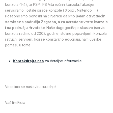
konzola (1-4), te PSP i PS Vita ručnih konzola.Takodjer
servisiramo i ostale igraće konzole ( Xbox , Nintendo … )
Posebno smo ponosni na činjenicu da smo
jedan od vodećih
servisa na području Zagreba, a za određene vrste konzola
i na području Hrvatske
. Naše dugogodišnje iskustvo (servis
konzola radimo od 2002. godine, stotine popravljenih konzola
i stručni serviseri, koji se konstantno educiraju, nam uvelike
pomažu u tome.
Kontaktirajte nas
za detaljne informacije.
Veselimo se nastavku suradnje!
Vaš tim Fidia