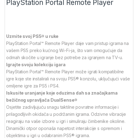
PlayStation Portal Remote Player
Uzmite svoj PS5® u ruke
PlayStation Portal™ Remote Player daje vam pristup igrama na
vašem PS5 preko kućnog Wi-Fi-ja, što vam omogućuje da
odmah skočite u igranje bez potrebe za igranjem na TV-u.
Igrajte svoju kolekciju igara
PlayStation Portal™ Remote Player može igrati kompatibilne
igre koje ste instalirali na svoju PS5® konzolu, uključujući vaše
omiljene igre za PS5 i PS4.
Iskusite uranjanje koje oduzima dah sa značajkama
bežičnog upravljača DualSense®
Osjetite zadivljujuću snagu taktilne povratne informacije i
prilagodljivih okidača u podržanim igrama. Odzivne vibracije
reagiraju na vaše izbore u igri i simuliraju čimbenike okoline.
Dinamički otpor oponaša napetost interakcije s opremom i
objektima u igri u odabranim PS5® igrama.