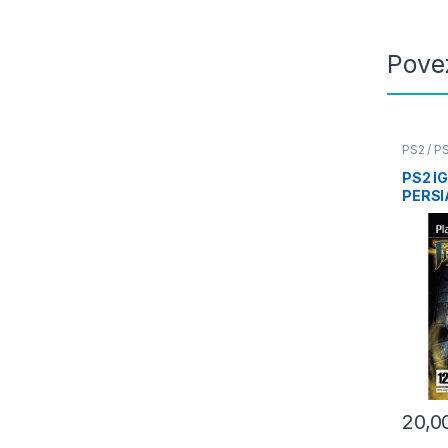
Pove
PS2 / P
PS2 I
PERSI
TIME
20,0