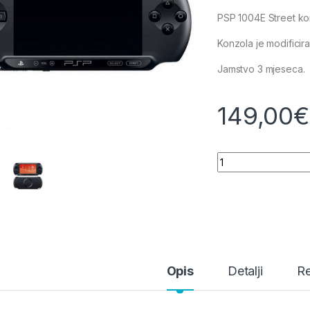
PSP 1004E Street kon
Konzola je modificir
Jamstvo 3 mjeseca.
149,00
€
PSP 1004E STREET
Opis
Detalji
Re