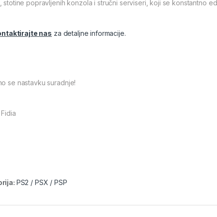
 stotine popravljenih konzola i stručni serviseri, koji se konstantno 
ntaktirajte nas
za detaljne informacije.
mo se nastavku suradnje!
 Fidia
rija:
PS2 / PSX / PSP