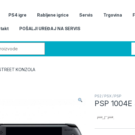
PS4 igre
Rabljene igrice
Servis
Trgovina
takt
POŠALJI UREĐAJ NA SERVIS
r:
 STREET KONZOLA
PS2 / PSX / PSP
PSP 1004E