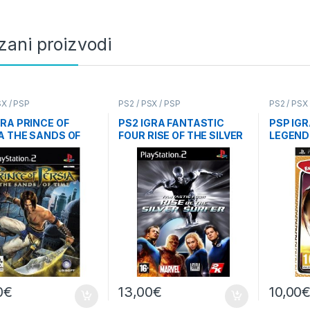
zani proizvodi
SX / PSP
PS2 / PSX / PSP
PS2 / PSX
GRA PRINCE OF
PS2 IGRA FANTASTIC
PSP IG
A THE SANDS OF
FOUR RISE OF THE SILVER
LEGEND
SURFER
0
€
13,00
€
10,00