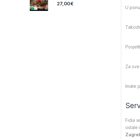
27,00
€
U ponu
Također
Posjet
Za sve 
Imate 
Serv
Fidia s
ostale
Zagreb