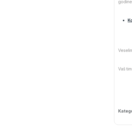
godine,
Ko
Veseli
Vaš tim
Katego