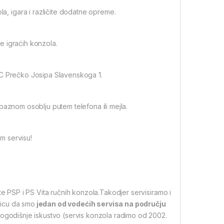
, igara i različite dodatne opreme.
e igraćih konzola.
SC Prečko Josipa Slavenskoga 1.
baznom osoblju putem telefona ili mejla.
m servisu!
te PSP i PS Vita ručnih konzola.Takodjer servisiramo i
nicu da smo
jedan od vodećih servisa na području
ogodišnje iskustvo (servis konzola radimo od 2002.