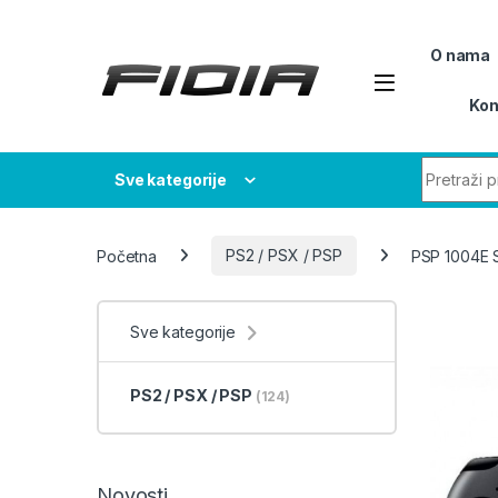
Skip to navigation
Skip to content
O nama
Kon
Search fo
Sve kategorije
Početna
PS2 / PSX / PSP
PSP 1004E
Sve kategorije
PS2 / PSX / PSP
(124)
Novosti