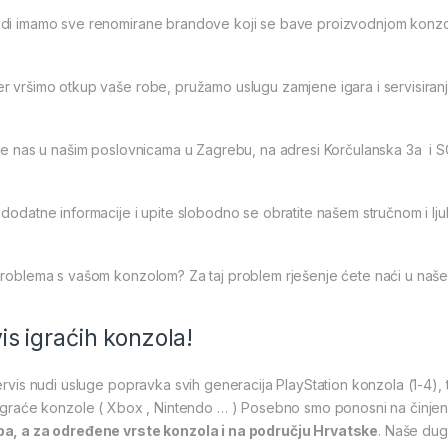
di imamo sve renomirane brandove koji se bave proizvodnjom konzola
 vršimo otkup vaše robe, pružamo uslugu zamjene igara i servisiranj
ite nas u našim poslovnicama u Zagrebu, na adresi Korčulanska 3a i 
dodatne informacije i upite slobodno se obratite našem stručnom i lju
problema s vašom konzolom? Za taj problem rješenje ćete naći u naše
is igraćih konzola!
ervis nudi usluge popravka svih generacija PlayStation konzola (1-4), 
 igraće konzole ( Xbox , Nintendo … ) Posebno smo ponosni na činje
a, a za određene vrste konzola i na području Hrvatske
. Naše dug