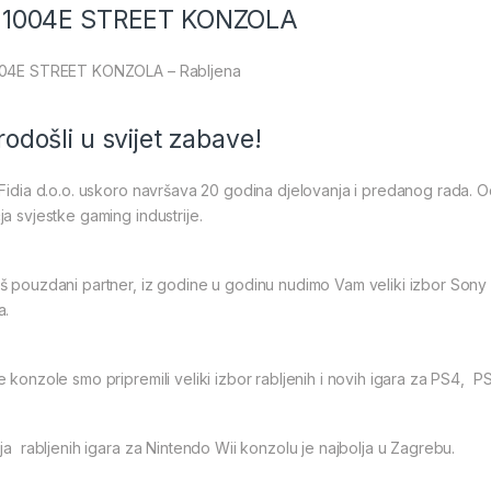
 1004E STREET KONZOLA
04E STREET KONZOLA – Rabljena
odošli u svijet zabave!
Fidia d.o.o. uskoro navršava 20 godina djelovanja i predanog rada. 
a svjestke gaming industrije.
 pouzdani partner, iz godine u godinu nudimo Vam veliki izbor Sony Pl
a.
 konzole smo pripremili veliki izbor rabljenih i novih igara za PS4, 
ja rabljenih igara za Nintendo Wii konzolu je najbolja u Zagrebu.