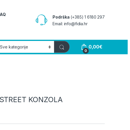
FAQ
Podrška
(+385) 1 6180 297
Email: info@fidia.hr
0,00
€
0
 STREET KONZOLA