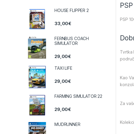
PSP
HOUSE FLIPPER 2
PSP 10
33,00
€
Dobr
FERNBUS COACH
SIMULATOR
Tvrtka 
29,00
€
područj
TAXI LIFE
Kao Vaš
29,00
€
konzol
FARMING SIMULATOR 22
Za vaše
29,00
€
Kolekci
MUDRUNNER