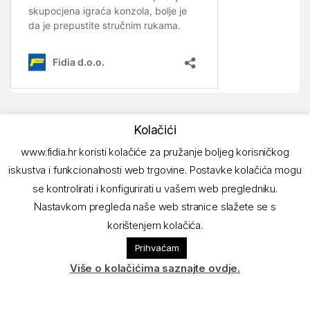
Kolačići
www.fidia.hr koristi kolačiće za pružanje boljeg korisničkog
iskustva i funkcionalnosti web trgovine. Postavke kolačića mogu
se kontrolirati i konfigurirati u vašem web pregledniku.
Nastavkom pregleda naše web stranice slažete se s
korištenjem kolačića.
Imate pitanja? Nazovite!
Prihvaćam
01/ 6180-297
Više o kolačićima saznajte ovdje.