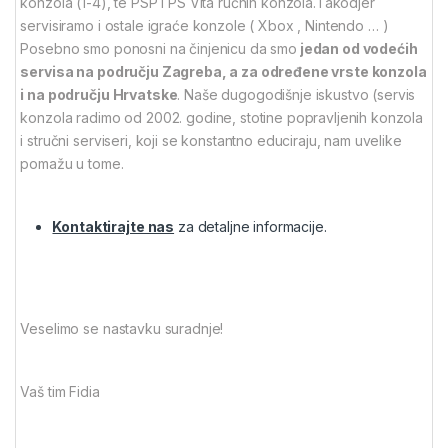
konzola (1-4), te PSP i PS Vita ručnih konzola.Takodjer
servisiramo i ostale igraće konzole ( Xbox , Nintendo … )
Posebno smo ponosni na činjenicu da smo
jedan od vodećih
servisa na području Zagreba, a za određene vrste konzola
i na području Hrvatske
. Naše dugogodišnje iskustvo (servis
konzola radimo od 2002. godine, stotine popravljenih konzola
i stručni serviseri, koji se konstantno educiraju, nam uvelike
pomažu u tome.
Kontaktirajte nas
za detaljne informacije.
Veselimo se nastavku suradnje!
Vaš tim Fidia