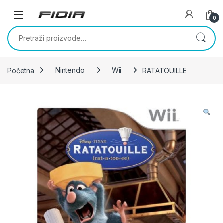
Skip to navigation
Skip to content
0
Pretraži:
Početna
Nintendo
Wii
RATATOUILLE