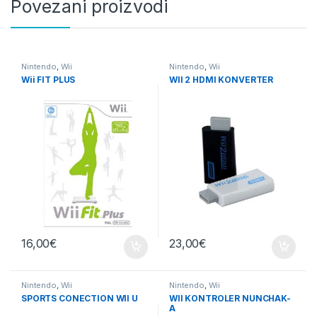
Povezani proizvodi
Nintendo
,
Wii
Nintendo
,
Wii
Wii FIT PLUS
WII 2 HDMI KONVERTER
16,00
€
23,00
€
Nintendo
,
Wii
Nintendo
,
Wii
SPORTS CONECTION WII U
WII KONTROLER NUNCHAK-
A