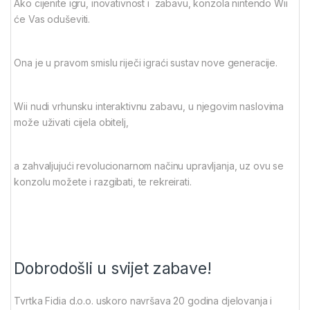
Ako cijenite igru, inovativnost i zabavu, konzola nintendo Wii
će Vas oduševiti.
Ona je u pravom smislu riječi igraći sustav nove generacije.
Wii nudi vrhunsku interaktivnu zabavu, u njegovim naslovima
može uživati cijela obitelj,
a zahvaljujući revolucionarnom načinu upravljanja, uz ovu se
konzolu možete i razgibati, te rekreirati.
Dobrodošli u svijet zabave!
Tvrtka Fidia d.o.o. uskoro navršava 20 godina djelovanja i