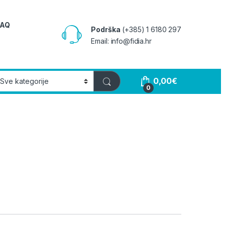
FAQ
Podrška
(+385) 1 6180 297
Email: info@fidia.hr
0,00
€
0