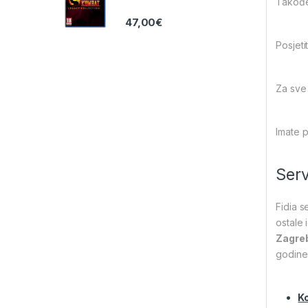
Također
47,00
€
Posjet
Za sve 
Imate 
Serv
Fidia s
ostale
Zagreb
godine,
Ko