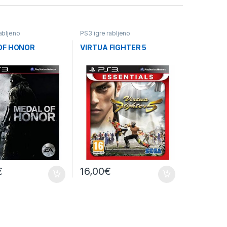
abljeno
PS3 igre rabljeno
OF HONOR
VIRTUA FIGHTER 5
€
16,00
€