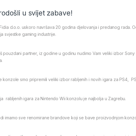
odošli u svijet zabave!
Fidia d.o.o. uskoro navršava 20 godina djelovanja i predanog rada. 
a svjestke gaming industrije.
 pouzdani partner, iz godine u godinu nudimo Vam veliki izbor Sony Pl
a.
 konzole smo pripremili veliki izbor rabljenih i novih igara za PS4, 
ja rabljenih igara za Nintendo Wii konzolu je najbolja u Zagrebu.
di imamo sve renomirane brandove koji se bave proizvodnjom konzola