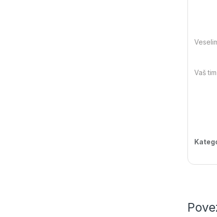
Veseli
Vaš tim
Katego
Pove