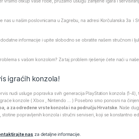
 vršimo otkup vaše robe, pružamo uslugu zamjene igara i servisiranj
ite nas u našim poslovnicama u Zagrebu, na adresi Korčulanska 3a i 
dodatne informacije i upite slobodno se obratite našem stručnom i lju
problema s vašom konzolom? Za taj problem rješenje ćete naći u naše
is igraćih konzola!
ervis nudi usluge popravka svih generacija PlayStation konzola (1-4), 
 igraće konzole ( Xbox , Nintendo … ) Posebno smo ponosni na činje
a, a za određene vrste konzola i na području Hrvatske
. Naše dug
 stotine popravljenih konzola i stručni serviseri, koji se konstantno 
ntaktirajte nas
za detaljne informacije.