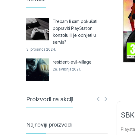
Trebam li sam pokušati
popraviti PlayStation
konzolu ili je odnijeti u
servis?
3. prosinca 2024.
resident-evil-village
28. svibnja 2021.
Proizvodi na akciji
SBK
Najnoviji proizvodi
Playsta