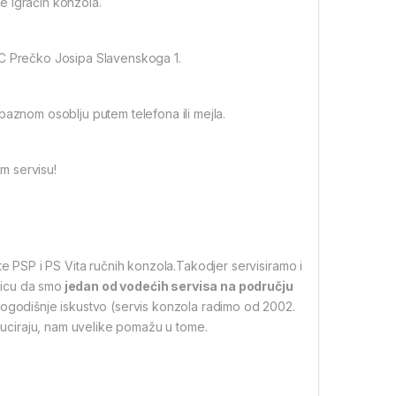
e igraćih konzola.
SC Prečko Josipa Slavenskoga 1.
baznom osoblju putem telefona ili mejla.
m servisu!
te PSP i PS Vita ručnih konzola.Takodjer servisiramo i
nicu da smo
jedan od vodećih servisa na području
ogodišnje iskustvo (servis konzola radimo od 2002.
educiraju, nam uvelike pomažu u tome.