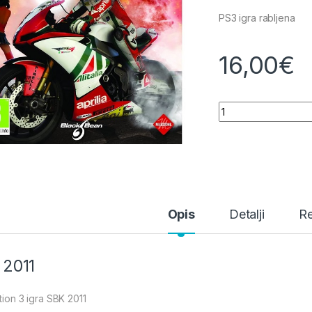
PS3 igra rabljena
16,00
€
SBK 2011 quantity
Opis
Detalji
Re
 2011
tion 3 igra SBK 2011