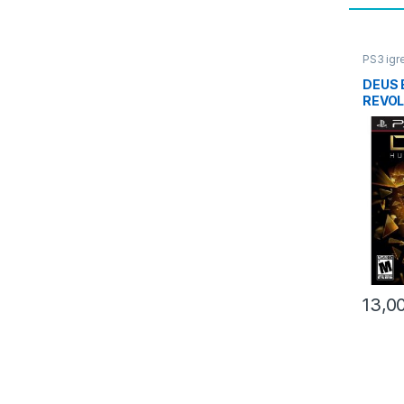
PS3 igr
DEUS
REVOL
13,0