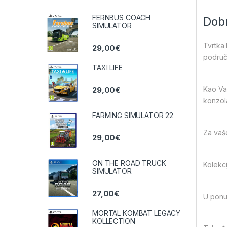
FERNBUS COACH
Dobr
SIMULATOR
Tvrtka 
29,00
€
područj
TAXI LIFE
Kao Vaš
29,00
€
konzol
FARMING SIMULATOR 22
Za vaše
29,00
€
ON THE ROAD TRUCK
Kolekci
SIMULATOR
27,00
€
U ponu
MORTAL KOMBAT LEGACY
KOLLECTION