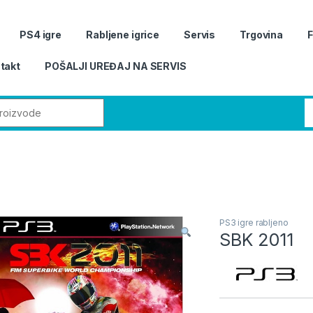
PS4 igre
Rabljene igrice
Servis
Trgovina
takt
POŠALJI UREĐAJ NA SERVIS
r:
PS3 igre rabljeno
SBK 2011