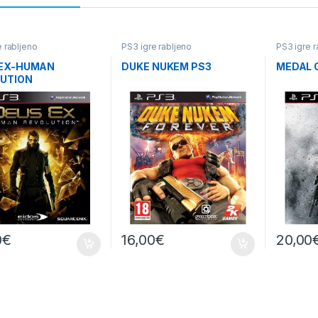
e rabljeno
PS3 igre rabljeno
PS3 igre r
 EX-HUMAN
DUKE NUKEM PS3
MEDAL 
UTION
0
€
16,00
€
20,00