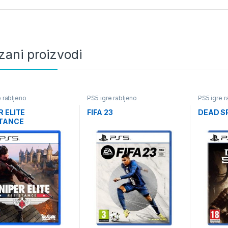
zani proizvodi
 rabljeno
PS5 igre rabljeno
PS5 igre r
R ELITE
FIFA 23
DEAD S
STANCE