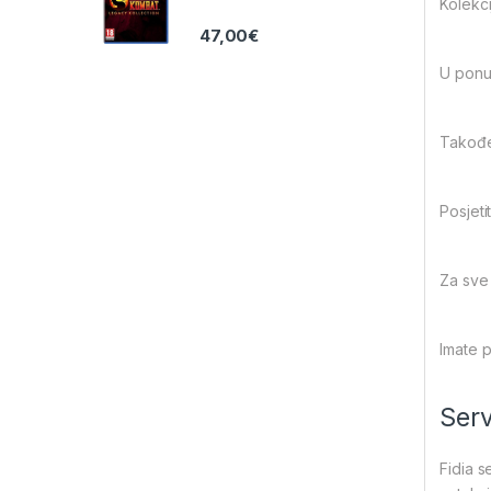
Kolekci
47,00
€
U ponu
Također
Posjet
Za sve 
Imate 
Serv
Fidia s