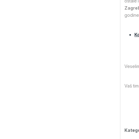
ostale
Zagreb
godine,
Ko
Veseli
Vaš tim
Katego