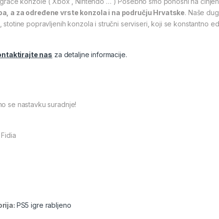
 igraće konzole ( Xbox , Nintendo … ) Posebno smo ponosni na činje
a, a za određene vrste konzola i na području Hrvatske
. Naše dug
 stotine popravljenih konzola i stručni serviseri, koji se konstantno 
ntaktirajte nas
za detaljne informacije.
mo se nastavku suradnje!
 Fidia
rija:
PS5 igre rabljeno