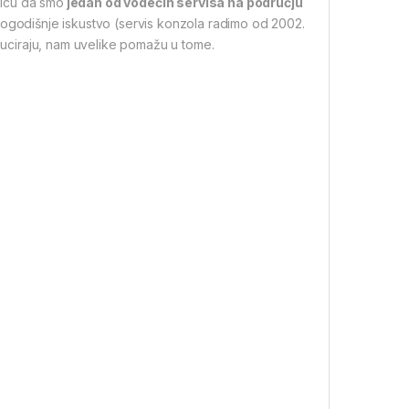
nicu da smo
jedan od vodećih servisa na području
ogodišnje iskustvo (servis konzola radimo od 2002.
educiraju, nam uvelike pomažu u tome.