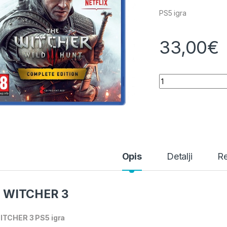
PS5 igra
33,00
€
THE WITCHER 3 qu
Opis
Detalji
Re
 WITCHER 3
ITCHER 3 PS5 igra