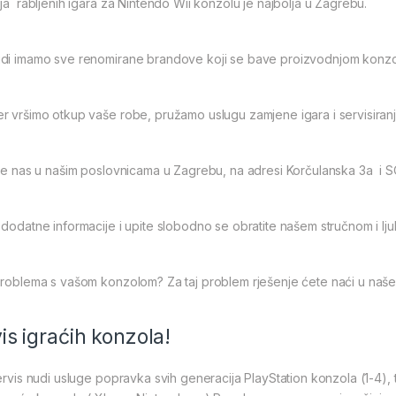
ja rabljenih igara za Nintendo Wii konzolu je najbolja u Zagrebu.
di imamo sve renomirane brandove koji se bave proizvodnjom konzola
 vršimo otkup vaše robe, pružamo uslugu zamjene igara i servisiranj
ite nas u našim poslovnicama u Zagrebu, na adresi Korčulanska 3a i 
dodatne informacije i upite slobodno se obratite našem stručnom i lju
problema s vašom konzolom? Za taj problem rješenje ćete naći u naše
is igraćih konzola!
ervis nudi usluge popravka svih generacija PlayStation konzola (1-4), 