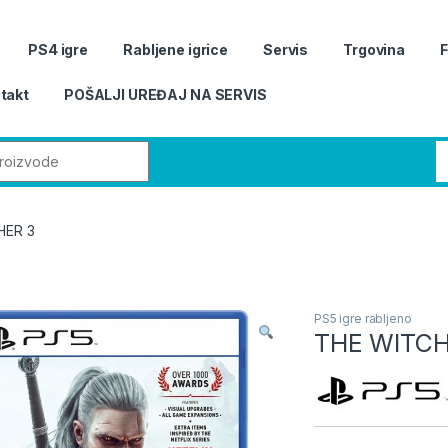
PS4 igre
Rabljene igrice
Servis
Trgovina
takt
POŠALJI UREĐAJ NA SERVIS
r:
HER 3
PS5 igre rabljeno
THE WITCH