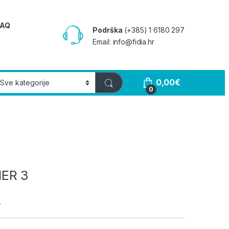
FAQ
Podrška
(+385) 1 6180 297
Email: info@fidia.hr
0,00
€
0
ER 3