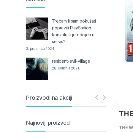
Trebam li sam pokušati
popraviti PlayStation
konzolu ili je odnijeti u
servis?
3. prosinca 2024.
resident-evil-village
28. svibnja 2021.
Proizvodi na akciji
THE
Najnoviji proizvodi
THE W