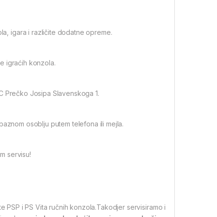
, igara i različite dodatne opreme.
e igraćih konzola.
SC Prečko Josipa Slavenskoga 1.
baznom osoblju putem telefona ili mejla.
m servisu!
te PSP i PS Vita ručnih konzola.Takodjer servisiramo i