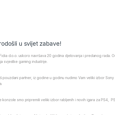
odošli u svijet zabave!
Fidia d.o.o. uskoro navršava 20 godina djelovanja i predanog rada. 
a svjestke gaming industrije.
 pouzdani partner, iz godine u godinu nudimo Vam veliki izbor Sony Pl
a.
 konzole smo pripremili veliki izbor rabljenih i novih igara za PS4, 