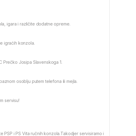
, igara i različite dodatne opreme.
e igraćih konzola.
SC Prečko Josipa Slavenskoga 1.
baznom osoblju putem telefona ili mejla.
m servisu!
te PSP i PS Vita ručnih konzola.Takodjer servisiramo i