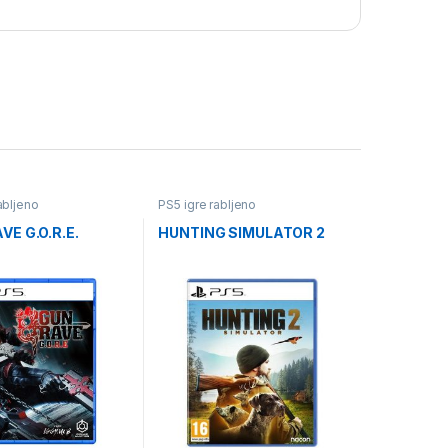
abljeno
PS5 igre rabljeno
E G.O.R.E.
HUNTING SIMULATOR 2