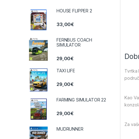
HOUSE FLIPPER 2
33,00
€
FERNBUS COACH
SIMULATOR
Dobr
29,00
€
TAXI LIFE
Tvrtka 
područj
29,00
€
Kao Vaš
FARMING SIMULATOR 22
konzol
29,00
€
Za vaše
MUDRUNNER