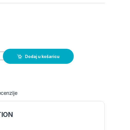
Y OF THIEVES COLLECTION quantity
Dodaj u košaricu
cenzije
TION