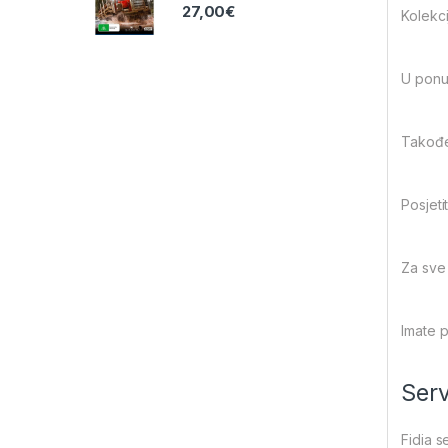
27,00
€
Kolekci
U ponu
Također
Posjet
Za sve 
Imate 
Serv
Fidia s