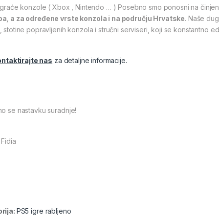
 igraće konzole ( Xbox , Nintendo … ) Posebno smo ponosni na činje
a, a za određene vrste konzola i na području Hrvatske
. Naše dug
 stotine popravljenih konzola i stručni serviseri, koji se konstantno 
ntaktirajte nas
za detaljne informacije.
mo se nastavku suradnje!
 Fidia
rija:
PS5 igre rabljeno