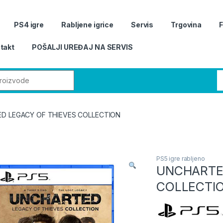
PS4 igre
Rabljene igrice
Servis
Trgovina
takt
POŠALJI UREĐAJ NA SERVIS
r:
D LEGACY OF THIEVES COLLECTION
PS5 igre rabljeno
UNCHARTE
COLLECTI