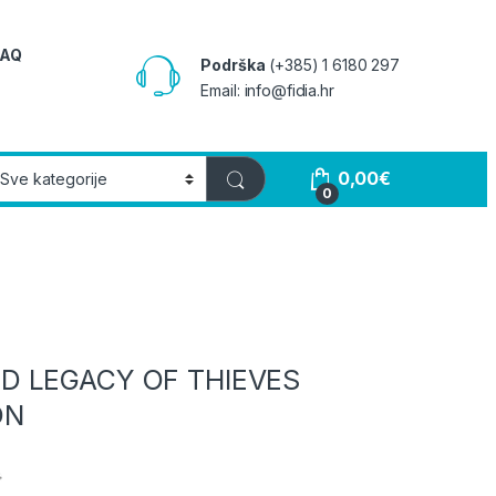
FAQ
Podrška
(+385) 1 6180 297
Email: info@fidia.hr
0,00
€
0
D LEGACY OF THIEVES
ON