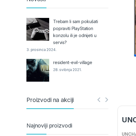
Trebam li sam pokušati
popraviti PlayStation
konzolu ili je odnijeti u
servis?
3. prosinca 2024.
resident-evil-village
28. svibnja 2021.
Proizvodi na akciji
UNC
Najnoviji proizvodi
UNCHA