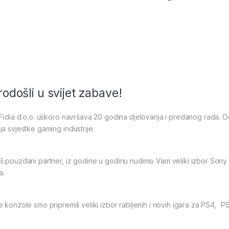
odošli u svijet zabave!
Fidia d.o.o. uskoro navršava 20 godina djelovanja i predanog rada. 
a svjestke gaming industrije.
 pouzdani partner, iz godine u godinu nudimo Vam veliki izbor Sony Pl
a.
 konzole smo pripremili veliki izbor rabljenih i novih igara za PS4, 