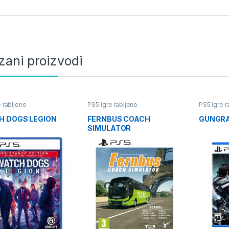
zani proizvodi
 rabljeno
PS5 igre rabljeno
PS5 igre r
H DOGS LEGION
FERNBUS COACH
GUNGRAV
SIMULATOR