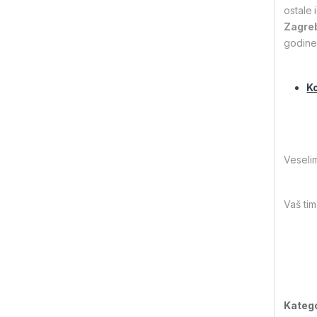
ostale
Zagreb
godine,
Ko
Veseli
Vaš tim
Katego